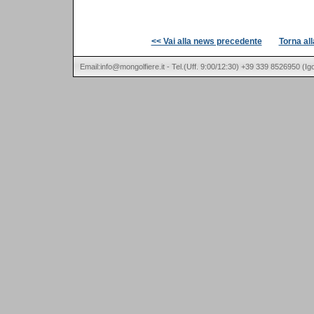
<< Vai alla news precedente
Torna al
Email:info@mongolfiere.it - Tel.(Uff. 9:00/12:30) +39 339 8526950 (I