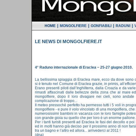
|
|
|
|
HOME
MONGOLFIERE
GONFIABILI
RADUNI
LE NEWS DI MONGOLFIERE.IT
4° Raduno internazionale di Eraclea − 25-27 giugno 2010.
La bellissima spiaggia di Eraclea mare, ecco da dove sono d
si è tenuto nel Comune di Eraclea grazie, in primis, all’effici
Erano presenti piloti dall’Inghilterra, dalla Croazia e da var
rimasti affascinati dalle bellezze della zona che al mare e
mongolfiere, dopo il loro divagare nei cieli, sono andate
complicazione di troppo...
Il meteo pressoché perfetto ha permesso tutti i 5 voli in pro
mongolfiere - e pure il volo vincolato di una mongolfiera, che 
numerosissimi bambini in vacanza con le loro famiglie potes
con grande gioia su quello che per loro è un enorme pallone.
Per i tanti turisti presenti ad Eraclea le fasi del decollo e po
ed in molti hanno già deciso per il prossimo anno di non farsi
tra un bagno e l’altro ed allora... arrivederci al 2011 !
(dna)