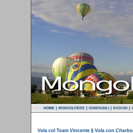
|
|
|
|
HOME
MONGOLFIERE
GONFIABILI
RADUNI
Vola col Team Vincente § Vola con 
Charbon