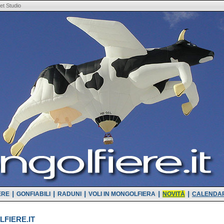
t Studio
|
|
|
|
|
ERE
GONFIABILI
RADUNI
VOLI IN MONGOLFIERA
NOVITĀ
CALENDAR
FIERE.IT