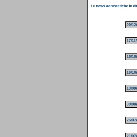
Le news aerostatiche in dir
09/12
17/11
16/10
16/10
13/09
30/08
26/07
21/07