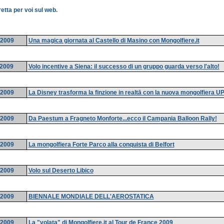
etta per voi sul web.
/2009
Una magica giornata al Castello di Masino con Mongolfiere.it
/2009
Volo incentive a Siena: il successo di un gruppo guarda verso l'alto!
/2009
La Disney trasforma la finzione in realtā con la nuova mongolfiera UP
/2009
Da Paestum a Fragneto Monforte...ecco il Campania Balloon Rally!
/2009
La mongolfiera Forte Parco alla conquista di Belfort
/2009
Volo sul Deserto Libico
/2009
BIENNALE MONDIALE DELL'AEROSTATICA
/2009
La "volata" di Mongolfiere.it al Tour de France 2009